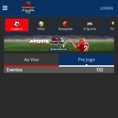
LOGIN
Futebol
Vôlei
Basquete
E-Sports
Teni
Ao Vivo
Pre Jogo
Eventos
1X2