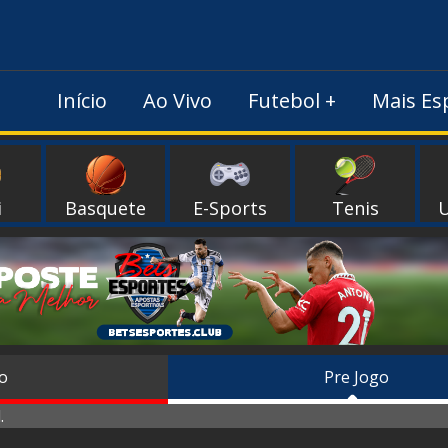
Início
Ao Vivo
Futebol
Mais Es
i
Basquete
E-Sports
Tenis
o
Pre Jogo
.