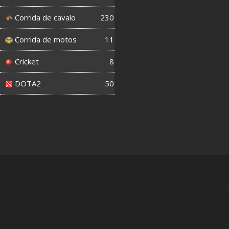
Corrida de cavalo
230
Corrida de motos
11
Cricket
8
DOTA2
50