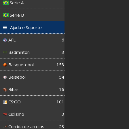
Serie A
Serie B
Ajuda e Suporte
AFL
6
Badminton
3
Basquetebol
153
Beisebol
54
Bihar
16
CS:GO
101
Ciclismo
3
Corrida de arreios
23