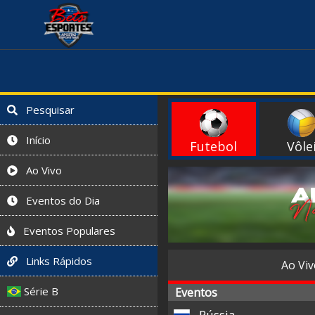
Pesquisar
Início
Futebol
Vôle
Ao Vivo
Eventos do Dia
Eventos Populares
Links Rápidos
Ao Viv
Série B
Eventos
Rússia