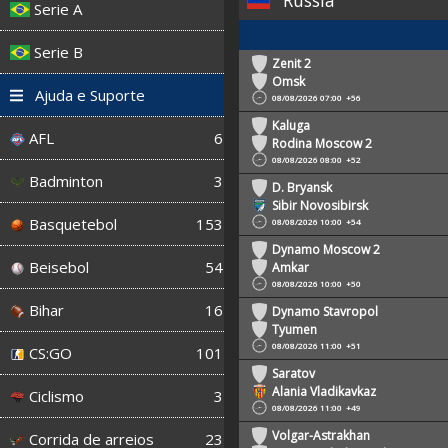
Serie A
Serie B
Zenit 2
Omsk
Ajuda e Suporte
08/08/2026 07:00
+56
Kaluga
AFL
6
Rodina Moscow 2
08/08/2026 08:00
+52
Badminton
3
D. Bryansk
Sibir Novosibirsk
Basquetebol
153
08/08/2026 10:00
+54
Dynamo Moscow 2
Beisebol
54
Amkar
08/08/2026 10:00
+50
Bihar
16
Dynamo Stavropol
Tyumen
08/08/2026 11:00
+51
CS:GO
101
Saratov
Alania Vladikavkaz
Ciclismo
3
08/08/2026 11:00
+49
Volgar-Astrakhan
Corrida de arreios
23