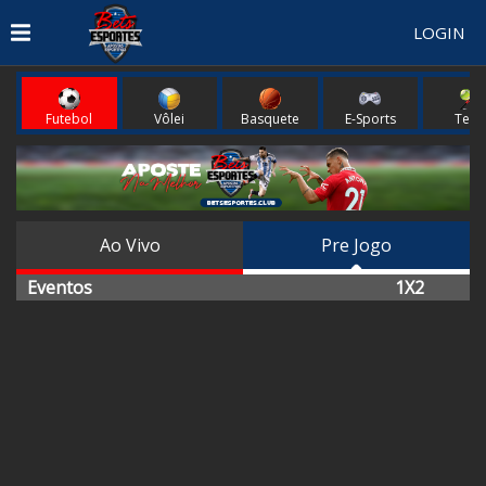
LOGIN
Futebol
Vôlei
Basquete
E-Sports
Teni
Ao Vivo
Pre Jogo
Eventos
1X2