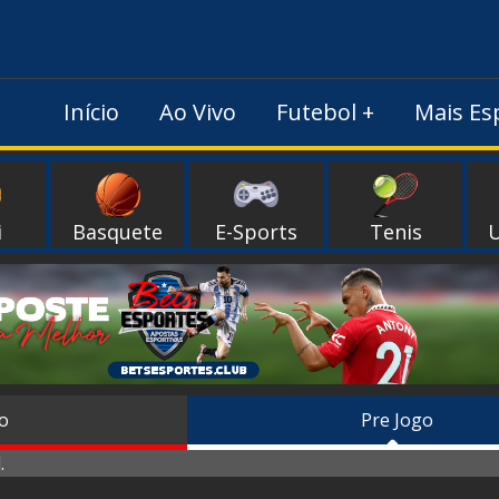
Início
Ao Vivo
Futebol
Mais Es
i
Basquete
E-Sports
Tenis
o
Pre Jogo
.