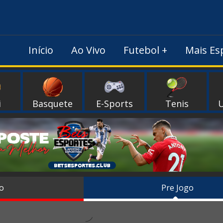
Início
Ao Vivo
Futebol
Mais Es
i
Basquete
E-Sports
Tenis
o
Pre Jogo