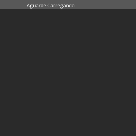
Aguarde Carregando...