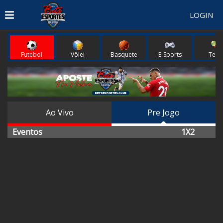
LOGIN
Futebol
Vôlei
Basquete
E-Sports
Teni
Ao Vivo
Pre Jogo
Eventos
1X2