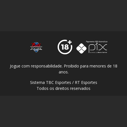
Jogue com responsabilidade. Proibido para menores de 18
anos.
Sistema TBC Esportes / RT Esportes
Todos os direitos reservados