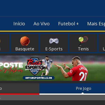
Início
Ao Vivo
Futebol
Mais Es
i
Basquete
E-Sports
Tenis
o
Pre Jogo
.