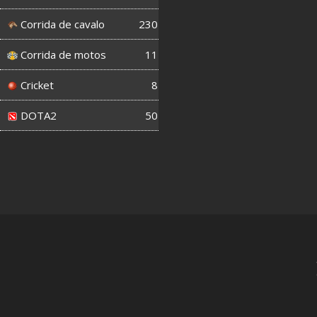
Corrida de cavalo
230
Corrida de motos
11
Cricket
8
DOTA2
50