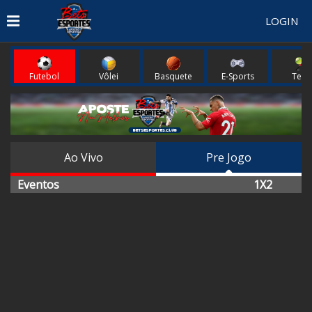
LOGIN
Futebol
Vôlei
Basquete
E-Sports
Teni
Ao Vivo
Pre Jogo
Eventos
1X2