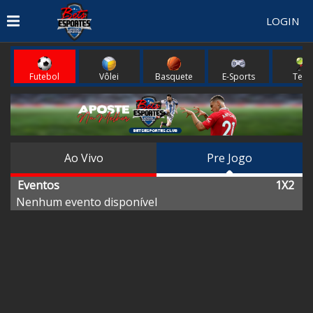
LOGIN
Futebol
Vôlei
Basquete
E-Sports
Teni
Ao Vivo
Pre Jogo
Eventos
1X2
Nenhum evento disponível